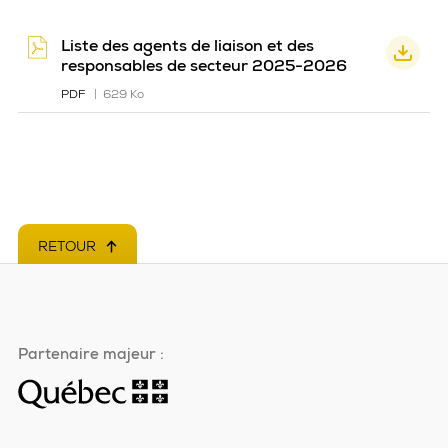
Liste des agents de liaison et des
responsables de secteur 2025-2026
PDF
629 Ko
RETOUR
EN HAUT DE PAGE
Partenaire majeur :
Ce
lien
s'ouvrira