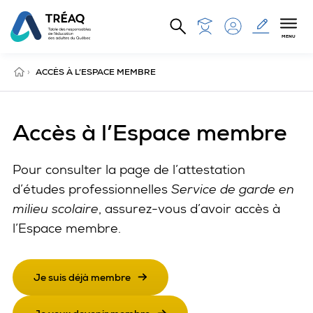
Aller au contenu principal
MENU
ACCUEIL
›
ACCÈS À L’ESPACE MEMBRE
Accès à l’Espace membre
Pour consulter la page de l’attestation
Agents de liaison (ADL)
d’études professionnelles
Service de garde en
La formation professionnelle (FP)
milieu scolaire
, assurez-vous d’avoir accès à
AEP Service de garde en milieu scolaire
l’Espace membre.
Je suis déjà membre