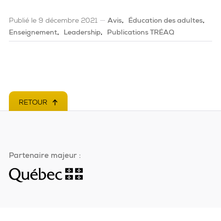
Publié le 9 décembre 2021
Avis
Éducation des adultes
Enseignement
Leadership
Publications TRÉAQ
RETOUR
EN HAUT DE PAGE
Partenaire majeur :
Ce
lien
s'ouvrira
dans