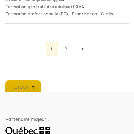
Formation générale des adultes (FGA)
Formation professionnelle (FP)
Francisation
Outils
Pagination
1
2
›
Page suivante
RETOUR
EN HAUT DE PAGE
Partenaire majeur :
Ce