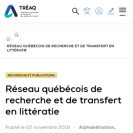
Aller au contenu principal
MENU
RECHERCHE
ET
ACCUEIL
›
PUBLICATIONS
›
RÉSEAU QUÉBÉCOIS DE RECHERCHE ET DE TRANSFERT EN
LITTÉRATIE
RECHERCHE ET PUBLICATIONS
Réseau québécois de
recherche et de transfert
en littératie
Publié le 22 novembre 2019
Alphabétisation