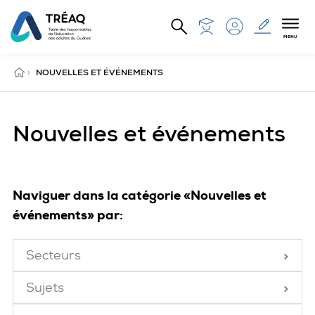
Aller au contenu principal
MENU
ACCUEIL
›
NOUVELLES ET ÉVÉNEMENTS
Nouvelles et événements
Naviguer dans la catégorie «Nouvelles et
événements» par:
Secteurs
Fermé
Sujets
Fermé