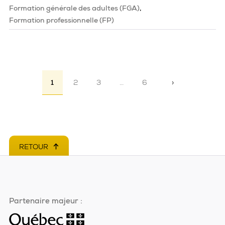
Formation générale des adultes (FGA)
Formation professionnelle (FP)
Pagination
1
2
3
…
6
›
Page suivante
RETOUR
EN HAUT DE PAGE
Partenaire majeur :
Ce