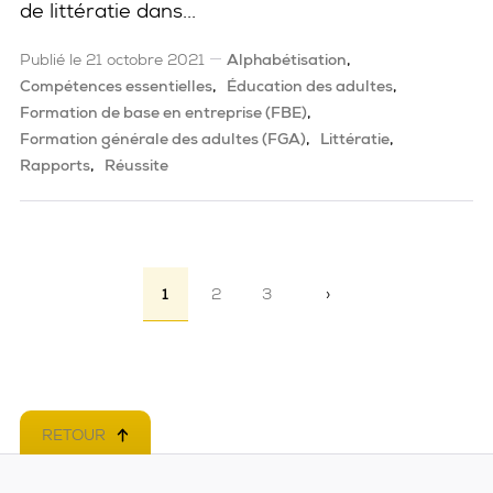
de littératie dans...
Publié le 21 octobre 2021
Alphabétisation
Compétences essentielles
Éducation des adultes
Formation de base en entreprise (FBE)
Formation générale des adultes (FGA)
Littératie
Rapports
Réussite
Pagination
1
2
3
›
Page suivante
RETOUR
EN HAUT DE PAGE