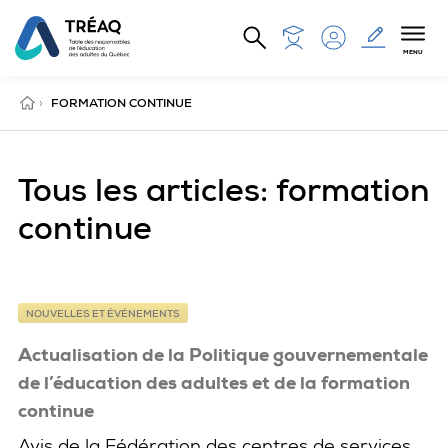
Aller au contenu principal
MENU
ACCUEIL
›
FORMATION CONTINUE
Tous les articles: formation
continue
NOUVELLES ET ÉVÉNEMENTS
Actualisation de la Politique gouvernementale
de l’éducation des adultes et de la formation
continue
Avis de la Fédération des centres de services