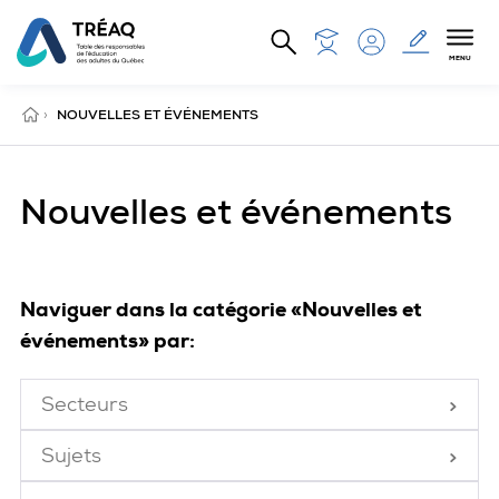
Aller au contenu principal
MENU
ACCUEIL
›
NOUVELLES ET ÉVÉNEMENTS
Nouvelles et événements
Naviguer dans la catégorie «Nouvelles et
événements» par:
Secteurs
Fermé
Sujets
Fermé