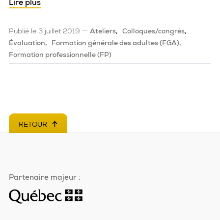
Lire plus
Publié le 3 juillet 2019
Ateliers
Colloques/congrès
Évaluation
Formation générale des adultes (FGA)
Formation professionnelle (FP)
RETOUR
EN HAUT DE PAGE
Partenaire majeur :
Ce
lien