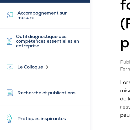
f
Accompagnement sur
(
mesure
p
Outil diagnostique des
compétences essentielles en
entreprise
Publ
Le Colloque
Fermé
Form
Lor
mis
Recherche et publications
de 
res
peu
Pratiques inspirantes