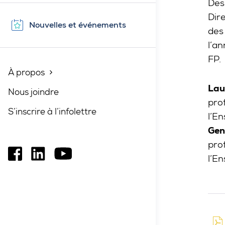
Des
Dire
Nouvelles et événements
des
l’a
FP.
À propos
Fermé
Lau
Nous joindre
pro
S’inscrire à l’infolettre
l’E
Gen
pro
Ce
Ce
Ce
l’E
lien
lien
lien
s'ouvrira
s'ouvrira
s'ouvrira
dans
dans
dans
une
une
une
nouvelle
nouvelle
nouvelle