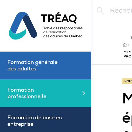
Aller au contenu principal
Rechercher
ACC
›
MES
PRO
Formation générale
des adultes
NOU
Formation
M
Fermé
professionnelle
é
Formation de base en
entreprise