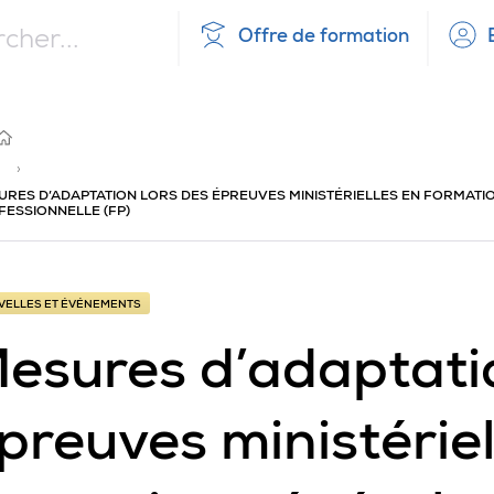
Offre de formation
PRÉSENTATIONS
D'ATELIERS
DU
COLLOQUE
UEIL
2019
›
URES D’ADAPTATION LORS DES ÉPREUVES MINISTÉRIELLES EN FORMATIO
FESSIONNELLE (FP)
VELLES ET ÉVÉNEMENTS
esures d’adaptatio
preuves ministériel