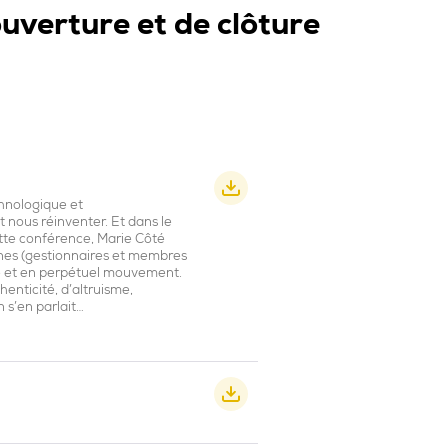
uverture et de clôture
hnologique et
t nous réinventer. Et dans le
ette conférence, Marie Côté
nnes (gestionnaires et membres
e et en perpétuel mouvement.
enticité, d’altruisme,
 s’en parlait…