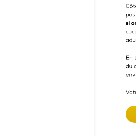
Côt
pas
si o
coc
adu
En 
du 
env
Vot