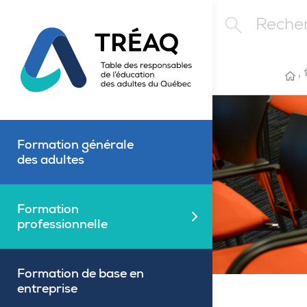
Aller au contenu principal
Rechercher
ACC
›
Formation générale
des adultes
Formation
Fermé
professionnelle
Formation de base en
entreprise