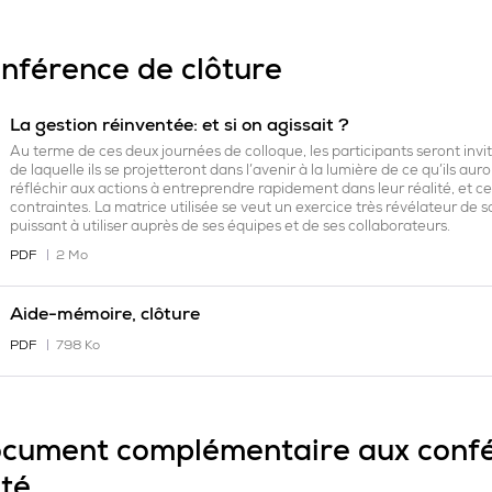
nférence de clôture
La gestion réinventée: et si on agissait ?
Au terme de ces deux journées de colloque, les participants seront invit
de laquelle ils se projetteront dans l’avenir à la lumière de ce qu’ils aur
réfléchir aux actions à entreprendre rapidement dans leur réalité, et
contraintes. La matrice utilisée se veut un exercice très révélateur de s
puissant à utiliser auprès de ses équipes et de ses collaborateurs.
PDF
2 Mo
Aide-mémoire, clôture
PDF
798 Ko
cument complémentaire aux conf
té