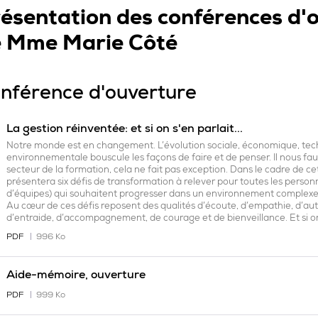
ésentation des conférences d'o
 Mme Marie Côté
nférence d'ouverture
La gestion réinventée: et si on s'en parlait...
Notre monde est en changement. L’évolution sociale, économique, tec
environnementale bouscule les façons de faire et de penser. Il nous fau
secteur de la formation, cela ne fait pas exception. Dans le cadre de c
présentera six défis de transformation à relever pour toutes les perso
d’équipes) qui souhaitent progresser dans un environnement complex
Au cœur de ces défis reposent des qualités d’écoute, d’empathie, d’auth
d’entraide, d’accompagnement, de courage et de bienveillance. Et si on
PDF
996 Ko
Aide-mémoire, ouverture
PDF
999 Ko