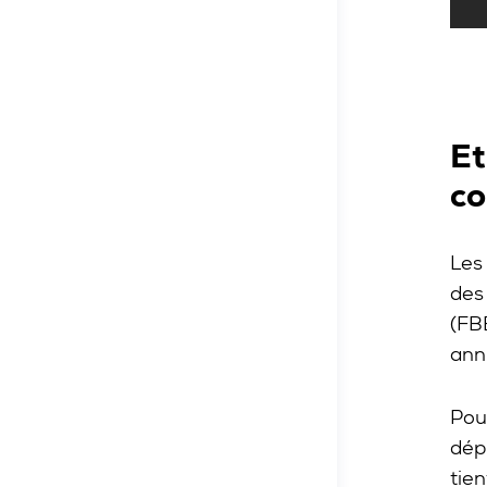
Et
co
Les
des
(FB
ann
Pou
dépl
tie