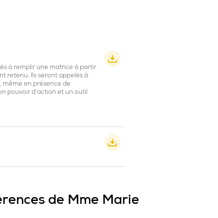
és à remplir une matrice à partir
ont retenu. Ils seront appelés à
 ce, même en présence de
on pouvoir d’action et un outil
érences de Mme Marie