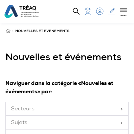
Aller au contenu principal
MENU
ACCUEIL
›
NOUVELLES ET ÉVÉNEMENTS
Nouvelles et événements
Naviguer dans la catégorie «Nouvelles et
événements» par:
Secteurs
Fermé
Sujets
Fermé