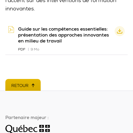
l’accent sur des interventions de formation
innovantes.
Guide sur les compétences essentielles:
présentation des approches innovantes
en milieu de travail
PDF
9 Mo
RETOUR
EN HAUT DE PAGE
Partenaire majeur :
Ce