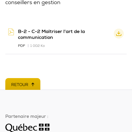
conseillers en gestion
Documents
B-2 - C-2 Maîtriser l'art de la
communication
PDF
1 002 Ko
RETOUR
EN HAUT DE PAGE
Partenaire majeur :
Ce