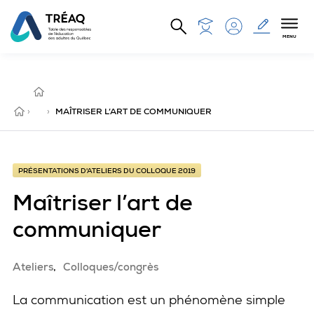
Aller au contenu principal
MENU
PRÉSENTATIONS
D'ATELIERS
DU
COLLOQUE
ACCUEIL
›
2019
›
MAÎTRISER L’ART DE COMMUNIQUER
PRÉSENTATIONS D'ATELIERS DU COLLOQUE 2019
Maîtriser l’art de
communiquer
Ateliers
Colloques/congrès
La communication est un phénomène simple