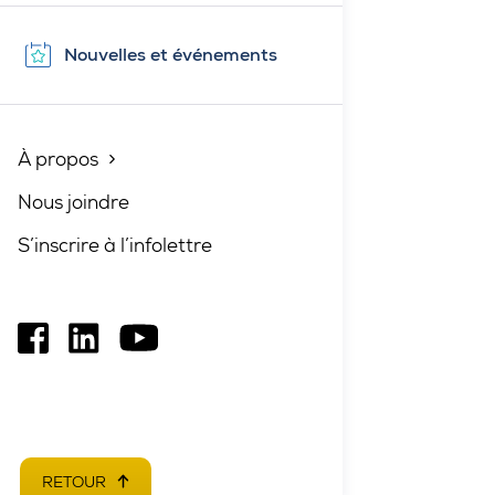
Nouvelles et événements
À propos
Fermé
Nous joindre
S’inscrire à l’infolettre
Ce
Ce
Ce
lien
lien
lien
s'ouvrira
s'ouvrira
s'ouvrira
dans
dans
dans
une
une
une
RETOUR
EN HAUT DE PAGE
nouvelle
nouvelle
nouvelle