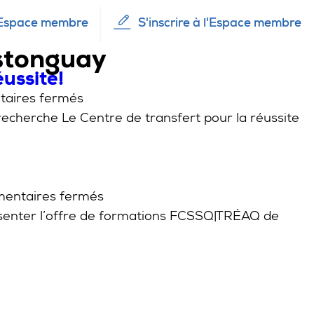
Espace membre
S'inscrire à l'Espace membre
astonguay
ussite!
sur
aires fermés
Publication
recherche Le Centre de transfert pour la réussite
du
CTREQ
:
Coup
sur
entaires fermés
de
Lancement
résenter l’offre de formations FCSSQ|TRÉAQ de
pouce
des
à
formations
la
2024-
réussite!
2025!