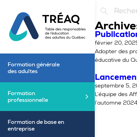
Aller au contenu principal
Rechercher
Archive
Publicatio
février 20, 202
Adopter des pra
éducative du Qu
Formation générale
des adultes
Lancement
septembre 5, 
Formation
L’équipe des Af
Fermé
professionnelle
l’automne 2024 
Formation de base en
entreprise