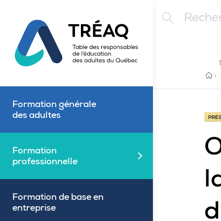
Aller au contenu principal
Rechercher
ACC
›
Formation générale
des adultes
PRÉS
O
Formation
Fermé
professionnelle
l
Formation de base en
d
entreprise