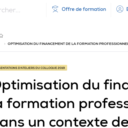
Offre de formation
PRÉSENTATIONS
D'ATELIERS
DU
COLLOQUE
UEIL
2019
›
OPTIMISATION DU FINANCEMENT DE LA FORMATION PROFESSIONNELL
ENTATIONS D'ATELIERS DU COLLOQUE 2019
ptimisation du fi
a formation profess
ans un contexte de