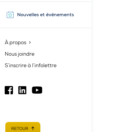
Nouvelles et événements
À propos
Fermé
Nous joindre
S’inscrire à l’infolettre
Ce
Ce
Ce
lien
lien
lien
s'ouvrira
s'ouvrira
s'ouvrira
dans
dans
dans
une
une
une
RETOUR
EN HAUT DE PAGE
nouvelle
nouvelle
nouvelle