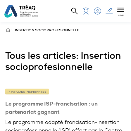
Aller au contenu principal
MENU
ACCUEIL
›
INSERTION SOCIOPROFESIONNELLE
Tous les articles: Insertion
socioprofesionnelle
PRATIQUES INSPIRANTES
Le programme ISP-francisation : un
partenariat gagnant
Le programme adapté francisation-insertion
socioprofessionnelle (ISP) offert par le Centre