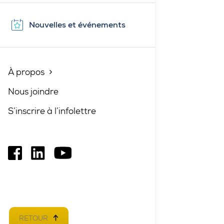
Nouvelles et événements
À propos
Fermé
Nous joindre
S’inscrire à l’infolettre
Ce
Ce
Ce
lien
lien
lien
s'ouvrira
s'ouvrira
s'ouvrira
dans
dans
dans
une
une
une
RETOUR
EN HAUT DE PAGE
nouvelle
nouvelle
nouvelle