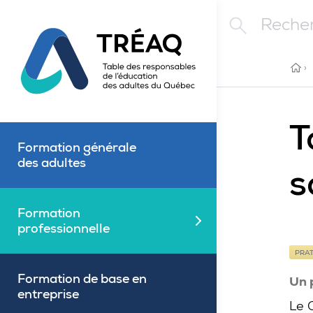
Aller au contenu principal
Rechercher
ACC
›
T
Formation générale
des adultes
s
Formation
Fermé
professionnelle
PRAT
Formation de base en
Un 
entreprise
Le 