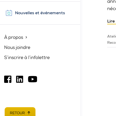
ann
néce
Nouvelles et événements
Lire
Ateli
À propos
Fermé
Reco
Nous joindre
S’inscrire à l’infolettre
Ce
Ce
Ce
lien
lien
lien
s'ouvrira
s'ouvrira
s'ouvrira
dans
dans
dans
une
une
une
RETOUR
EN HAUT DE PAGE
nouvelle
nouvelle
nouvelle