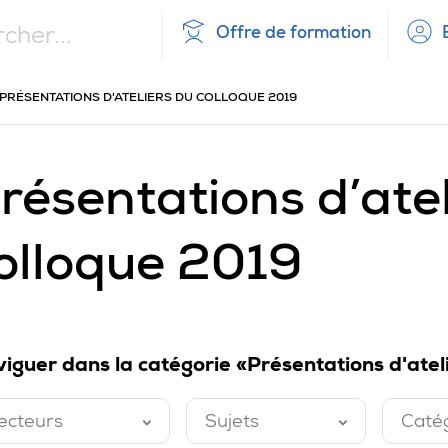
Offre de formation
UEIL
PRÉSENTATIONS D'ATELIERS DU COLLOQUE 2019
résentations d’atel
olloque 2019
iguer dans la catégorie «Présentations d'atel
ecteurs
Sujets
Caté
ermé
Fermé
Ferm