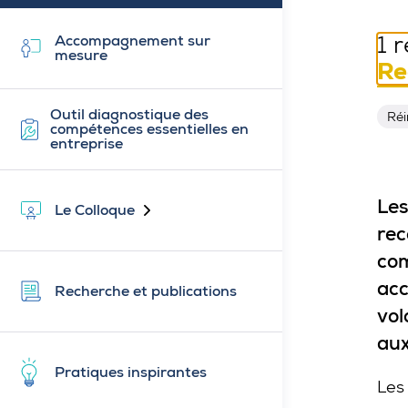
1 
Accompagnement sur
mesure
Re
Réi
Outil diagnostique des
Réin
compétences essentielles en
entreprise
Les
Le Colloque
Fermé
rec
com
acc
Recherche et publications
vol
aux
Pratiques inspirantes
Les