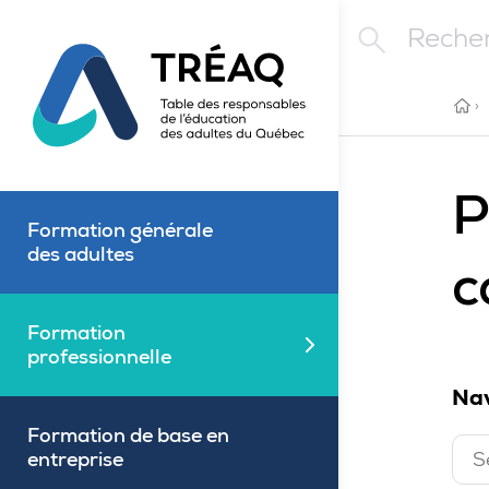
Aller au contenu principal
Rechercher
ACC
›
P
Formation générale
des adultes
c
Formation
Fermé
professionnelle
Nav
Formation de base en
entreprise
S
F