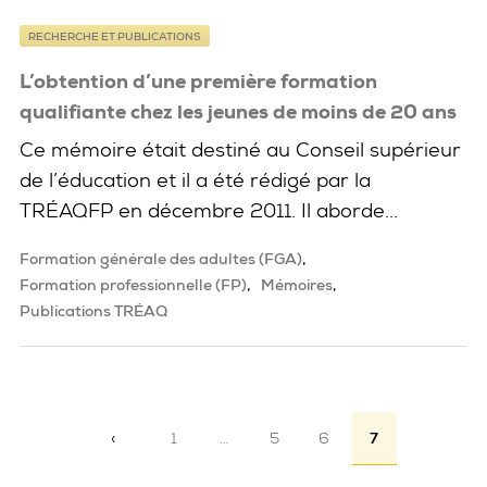
RECHERCHE ET PUBLICATIONS
L’obtention d’une première formation
qualifiante chez les jeunes de moins de 20 ans
Ce mémoire était destiné au Conseil supérieur
de l’éducation et il a été rédigé par la
TRÉAQFP en décembre 2011. Il aborde...
Formation générale des adultes (FGA)
Formation professionnelle (FP)
Mémoires
Publications TRÉAQ
Pagination
‹
1
…
5
6
7
Page précédente