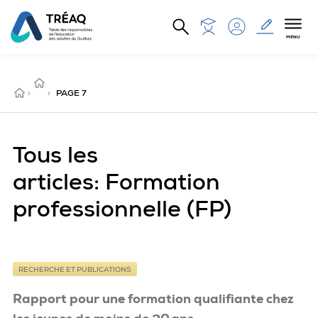
Aller au contenu principal
MENU
FORMATION
PROFESSIONNELLE
ACCUEIL
›
(FP)
›
PAGE 7
Tous les
articles: Formation
professionnelle (FP)
RECHERCHE ET PUBLICATIONS
Rapport pour une formation qualifiante chez