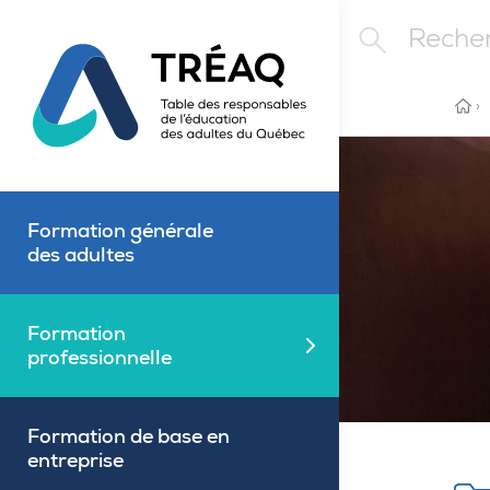
Aller au contenu principal
Rechercher
ACC
›
Formation générale
des adultes
Formation
Fermé
professionnelle
Formation de base en
entreprise