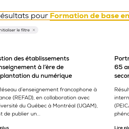
Formation de base en
résultats pour
Réinitialiser ce filtre
itialiser le filtre
tion des établissements
Portr
nseignement à l’ère de
65 a
mplantation du numérique
seco
Réseau d’enseignement francophone à
Résul
tance (REFAD), en collaboration avec
inter
niversité du Québec à Montréal (UQAM),
(PEIC
t de publier un...
phéno
 plus
Lire pl