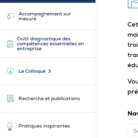
Accompagnement sur
mesure
Cet
mai
Outil diagnostique des
compétences essentielles en
tro
entreprise
tra
édu
Le Colloque
Fermé
Vou
pré
Recherche et publications
Nav
Pratiques inspirantes
S
F