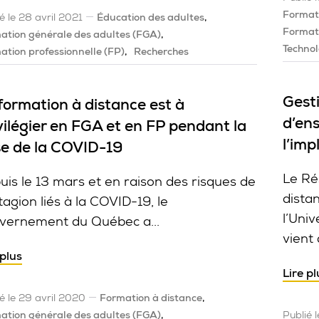
Formati
é le 28 avril 2021
Éducation des adultes
Formati
ation générale des adultes (FGA)
Technol
ation professionnelle (FP)
Recherches
Gest
formation à distance est à
d’ens
vilégier en FGA et en FP pendant la
l’im
se de la COVID-19
Le Ré
uis le 13 mars et en raison des risques de
dista
agion liés à la COVID-19, le
l’Uni
vernement du Québec a...
vient 
 plus
Lire pl
é le 29 avril 2020
Formation à distance
ation générale des adultes (FGA)
Publié 