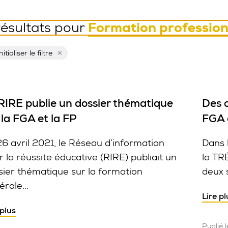
Formation profession
résultats pour
Réinitialiser ce filtre
itialiser le filtre
RIRE publie un dossier thématique
Des o
 la FGA et la FP
FGA 
26 avril 2021, le Réseau d’information
Dans 
r la réussite éducative (RIRE) publiait un
la TR
sier thématique sur la formation
deux 
rale...
Lire pl
 plus
Publié 