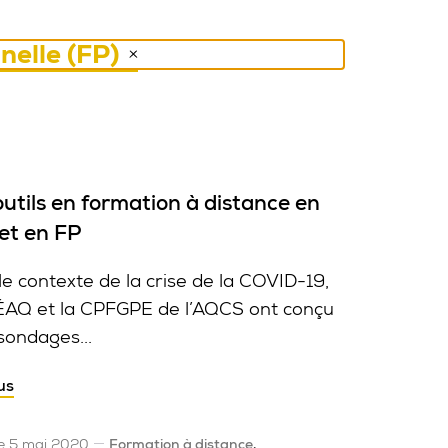
nelle (FP)
utils en formation à distance en
et en FP
le contexte de la crise de la COVID-19,
ÉAQ et la CPFGPE de l’AQCS ont conçu
sondages...
us
le 5 mai 2020
Formation à distance