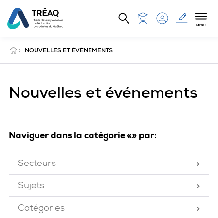
Aller au contenu principal
MENU
ACCUEIL
›
NOUVELLES ET ÉVÉNEMENTS
Nouvelles et événements
Naviguer dans la catégorie «» par:
Secteurs
Fermé
Sujets
Fermé
Catégories
Fermé