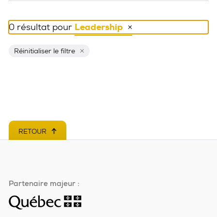
0 résultat pour
Leadership
Réinitialiser ce filtre
Réinitialiser le filtre
RETOUR
EN HAUT DE PAGE
Partenaire majeur :
Ce
lien