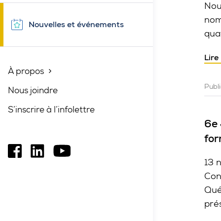
Nou
nom
Nouvelles et événements
qua
Lire
À propos
Fermé
Publ
Nous joindre
S’inscrire à l’infolettre
6e 
for
Ce
Ce
Ce
13 
lien
lien
lien
Con
s'ouvrira
s'ouvrira
s'ouvrira
Qué
dans
dans
dans
pré
une
une
une
nouvelle
nouvelle
nouvelle