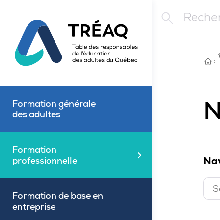
Aller au contenu principal
Rechercher
ACC
›
N
Formation générale
des adultes
Formation
Nav
Fermé
professionnelle
S
F
Formation de base en
entreprise