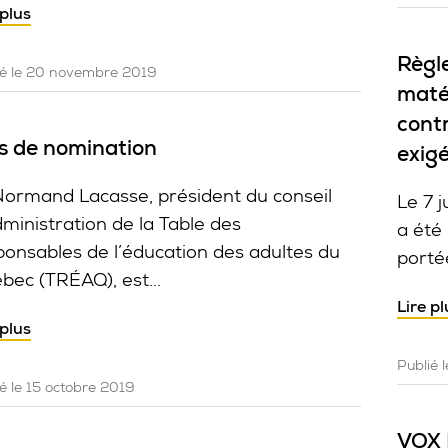
 plus
Règle
ié le 20 novembre 2019
matér
contr
s de nomination
exig
Normand Lacasse, président du conseil
Le 7 j
dministration de la Table des
a été 
ponsables de l’éducation des adultes du
portée
bec (TRÉAQ), est...
Lire pl
 plus
Publié 
é le 15 octobre 2019
VOX 