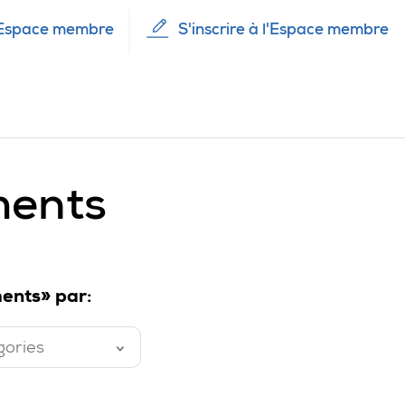
Espace membre
S'inscrire à l'Espace membre
ments
ents» par:
gories
é