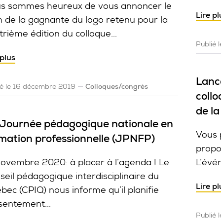
s sommes heureux de vous annoncer le
Lire pl
 de la gagnante du logo retenu pour la
trième édition du colloque...
Publié
 plus
Lance
ié le 16 décembre 2019
Colloques/congrès
coll
de l
Journée pédagogique nationale en
Vous 
mation professionnelle (JPNFP)
propo
novembre 2020: à placer à l’agenda ! Le
L’évé
seil pédagogique interdisciplinaire du
Lire pl
bec (CPIQ) nous informe qu’il planifie
sentement...
Publié 