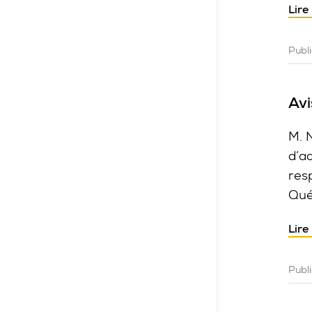
Lire
fenêtre
fenêtre
fenêtre
Publ
Avi
M. 
d’a
res
Qué
Lire
Publi