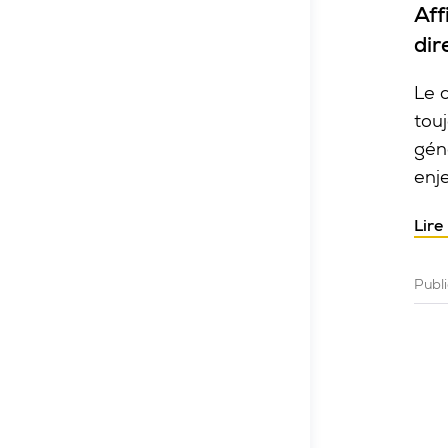
Aff
dir
Le 
tou
gén
enje
Lire
Publ