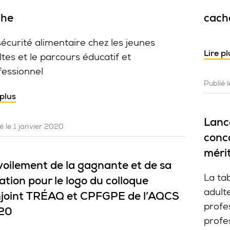
che
cach
sécurité alimentaire chez les jeunes
Lire pl
ltes et le parcours éducatif et
fessionnel
Publié 
 plus
Lanc
é le 1 janvier 2020
conc
méri
oilement de la gagnante et de sa
La ta
ation pour le logo du colloque
adult
joint TRÉAQ et CPFGPE de l’AQCS
profe
20
profes