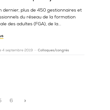
in dernier, plus de 450 gestionnaires et
ssionnels du réseau de la formation
le des adultes (FGA), de la...
us
le 4 septembre 2019
Colloques/congrès
nation
5
6
›
Page suivante