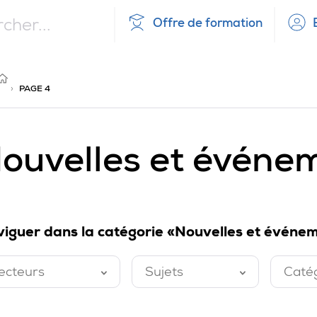
Offre de formation
NOUVELLES
ET
UEIL
ÉVÉNEMENTS
›
PAGE 4
ouvelles et événe
iguer dans la catégorie «Nouvelles et événem
ecteurs
Sujets
Caté
ermé
Fermé
Ferm