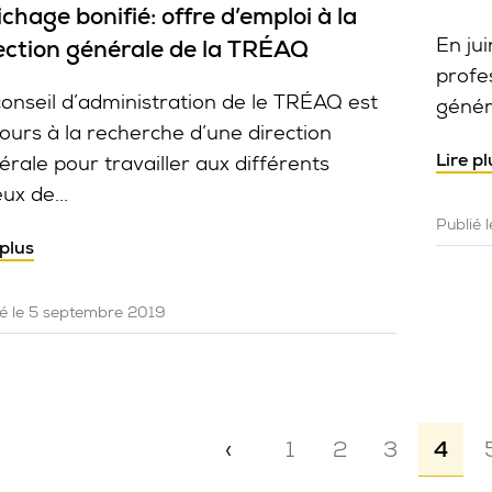
ichage bonifié: offre d’emploi à la
En ju
ection générale de la TRÉAQ
profe
conseil d’administration de le TRÉAQ est
généra
jours à la recherche d’une direction
Lire pl
érale pour travailler aux différents
ux de...
Publié 
 plus
ié le 5 septembre 2019
Pagi
‹
1
2
3
4
Page précédente