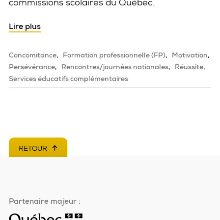
commissions scolaires du Québec.
Lire plus
Concomitance
Formation professionnelle (FP)
Motivation
Persévérance
Rencontres/journées nationales
Réussite
Services éducatifs complémentaires
RETOUR
EN HAUT DE PAGE
Partenaire majeur :
Ce