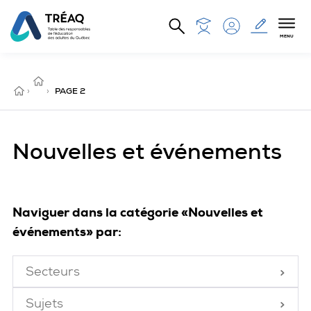
Aller au contenu principal
MENU
NOUVELLES
ET
ACCUEIL
›
ÉVÉNEMENTS
›
PAGE 2
Nouvelles et événements
Naviguer dans la catégorie «Nouvelles et
événements» par:
Secteurs
Fermé
Sujets
Fermé