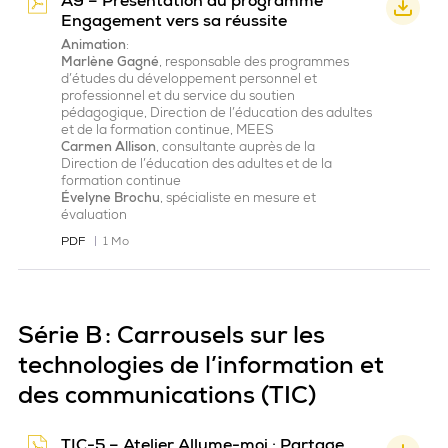
A9 – Présentation du programme
Engagement vers sa réussite
Animation
:
Marlène Gagné
, responsable des programmes
d’études du développement personnel et
professionnel et du service du soutien
pédagogique, Direction de l’éducation des adultes
et de la formation continue, MEES
Carmen Allison
, consultante auprès de la
Direction de l’éducation des adultes et de la
formation continue
Évelyne Brochu
, spécialiste en mesure et
évaluation
PDF
1 Mo
Série B : Carrousels sur les
technologies de l’information et
des communications (TIC)
TIC-5 – Atelier Allume-moi : Partage