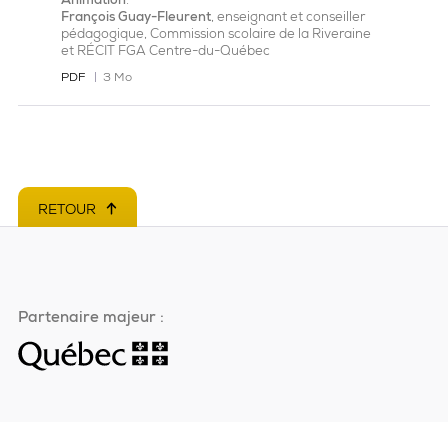
François Guay-Fleurent
, enseignant et conseiller
pédagogique, Commission scolaire de la Riveraine
et RÉCIT FGA Centre-du-Québec
PDF
3 Mo
RETOUR
EN HAUT DE PAGE
Partenaire majeur :
Ce
lien
s'ouvrira
dans