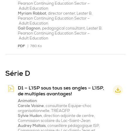
Pearson
Continuing
Education
Sector
–
Adult
Education
Myriam
Rabbat
,
director
center, Lester B.
Pearson
Continuing
Education
Sector
–
Adult
Education
Gail Gagnon
,
pedagogical
consultant, Lester B.
Pearson
Continuing
Education
Sector
–
Adult
Education
PDF
780 Ko
Série D
D1 – L’ISP sous tous ses angles – L’ISP,
de multiples avantages!
Animation
:
Carole Voisine
, consultante Équipe-choc
organisationnelle, TRÉAQ
FP
Sylvie Hudon
, direction adjointe de centre,
Commission scolaire du Lac-Saint-Jean
Audrey Maltais
, conseillère pédagogique ISP,
Commission scolaire du Lac-Saint-Jean et