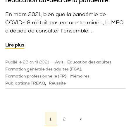
l’éducation au-delà de la pandémie
En mars 2021, bien que la pandémie de
COVID-19 n’était pas encore terminée, le MEQ
a décidé de consulter l’ensemble...
Lire plus
Publié le 28 avril 2021
Avis
Éducation des adultes
Formation générale des adultes (FGA)
Formation professionnelle (FP)
Mémoires
Publications TRÉAQ
Réussite
Pagination
1
2
›
Page suivante