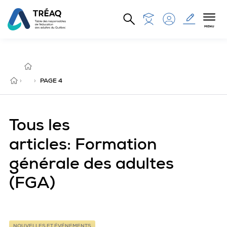
Aller au contenu principal
MENU
FORMATION
GÉNÉRALE
DES
ADULTES
ACCUEIL
›
(FGA)
›
PAGE 4
Tous les
articles: Formation
générale des adultes
(FGA)
NOUVELLES ET ÉVÉNEMENTS