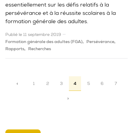
essentiellement sur les défis relatifs à la
persévérance et à la réussite scolaires à la
formation générale des adultes.
Publié le 11 septembre 2019
Formation générale des adultes (FGA)
Persévérance
Rapports
Recherches
Pagination
‹
1
2
3
4
5
6
7
Page précédente
›
Page suivante